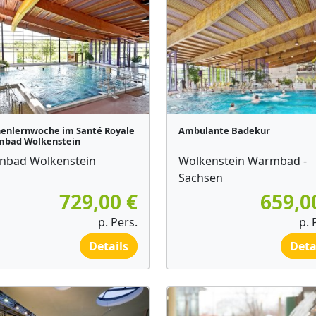
enlernwoche im Santé Royale
Ambulante Badekur
bad Wolkenstein
nbad Wolkenstein
Wolkenstein Warmbad -
Sachsen
729,00 €
659,0
p. Pers.
p. 
Details
Deta