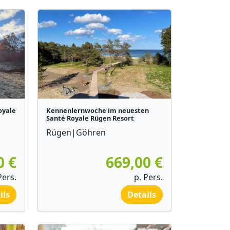
oyale
Kennenlernwoche im neuesten
Santé Royale Rügen Resort
Rügen|Göhren
0 €
669,00 €
Pers.
p. Pers.
ils
Details