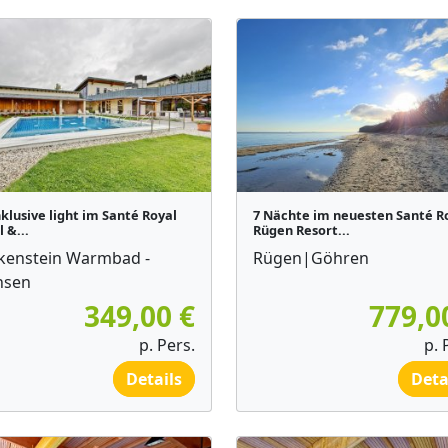
nklusive light im Santé Royal
7 Nächte im neuesten Santé R
 &...
Rügen Resort...
kenstein Warmbad -
Rügen|Göhren
hsen
349,00 €
779,0
p. Pers.
p. 
Details
Deta