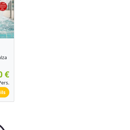
lza
0 €
Pers.
ils