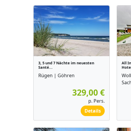
3, 5 und 7 Nächte im neuesten
All I
Santé...
Hotel
Rügen | Göhren
Wol
Sac
329,00 €
p. Pers.
Details