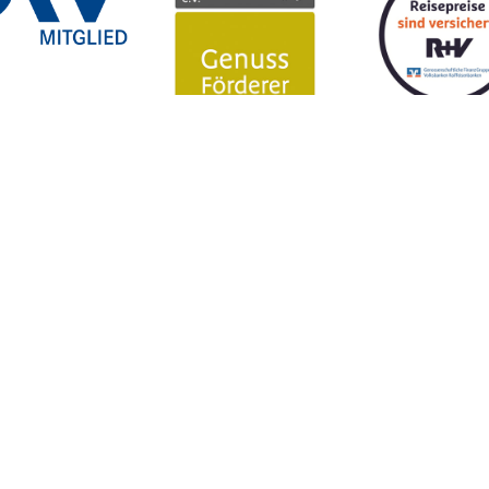
Versicherung
 richtige
Bestens versichert den Urlaub
Sie hab
laub
entspannt genießen.
beantwo
Details