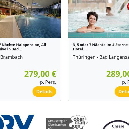
 7 Nächte Halbpension, All-
3, 5 oder 7 Nächte im 4-Sterne
ive in Bad...
Hotel...
 Brambach
Thüringen - Bad Langensa
279,00 €
289,0
p. Pers.
p. 
Details
Deta