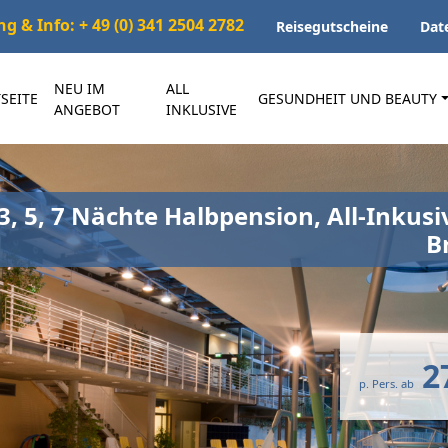
 & Info: + 49 (0) 341 2504 2782
Reisegutscheine
Dat
NEU IM
ALL
SEITE
GESUNDHEIT UND BEAUTY
ANGEBOT
INKLUSIVE
3, 5, 7 Nächte Halbpension, All-Inkusi
B
2
p. Pers. ab