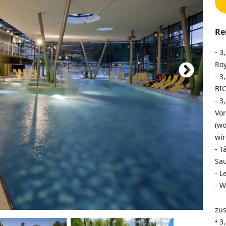
Re
- 3
Roy
- 3
BI
- 3
Vor
(wo
wir
- T
Sau
- L
- W
zus
• 3