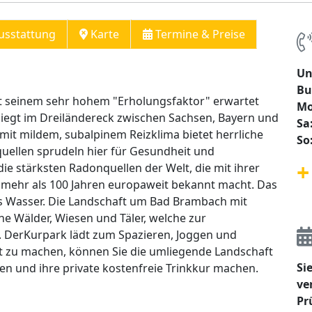
usstattung
Karte
Termine & Preise
Un
Bu
t seinem sehr hohem "Erholungsfaktor" erwartet
Mo
 liegt im Dreiländereck zwischen Sachsen, Bayern und
Sa
t mildem, subalpinem Reizklima bietet herrliche
So
quellen sprudeln hier für Gesundheit und
+
e stärksten Radonquellen der Welt, die mit ihrer
t mehr als 100 Jahren europaweit bekannt macht. Das
 Wasser. Die Landschaft um Bad Brambach mit
he Wälder, Wiesen und Täler, welche zur
. DerKurpark lädt zum Spazieren, Joggen und
t zu machen, können Sie die umliegende Landschaft
Si
 und ihre private kostenfreie Trinkkur machen.
ve
Pr