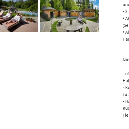
un
• 3
• A
(Se
• A
Ha
Nic
- ö
Hot
- K
zu 
- 
Rüc
Tie