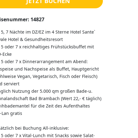
JETZT BUCHEN
isenummer: 14827
, 5, 7 Nächte im DZ/EZ im 4 Sterne Hotel Sante`
ale Hotel & Gesundheitsresort
, 5 oder 7 x reichhaltiges Frühstücksbuffet mit
O-Ecke
, 5 oder 7 x Dinnerarrangement am Abend:
speise und Nachspeise als Buffet, Hauptgericht
hlweise Vegan, Vegetarisch, Fisch oder Fleisch)
d serviert
äglich Nutzung der 5.000 qm großen Bade-u.
nalandschaft Bad Brambach (Wert 22,- € täglich)
eihbademantel für die Zeit des Aufenthaltes
-Lan gratis
ätzlich bei Buchung All-inklusive:
, 5 oder 7 x Vital-Lunch mit Snacks sowie Salat-