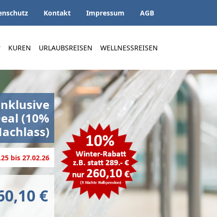
enschutz
Kontakt
Impressum
AGB
KUREN
URLAUBSREISEN
WELLNESSREISEN
inklusive
Deal (10%
achlass)
25 bis 27.02.26
60,10 €