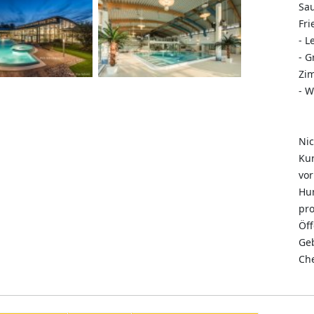
Sa
Fri
- L
- G
Zi
- W
Nic
Kur
vor
Hun
pro
Öff
Geb
Che