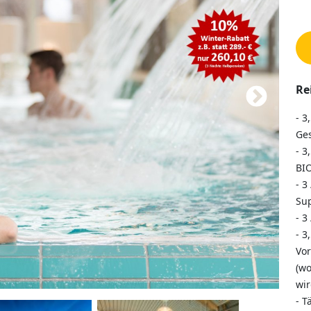
Re
- 3
Ge
- 3
BI
- 3
Su
- 3
- 3
Vor
(wo
wir
- T