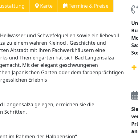
usstattung
Karte
Termine & Preise
Un
Bu
eilwasser und Schwefelquellen sowie ein liebevoll
Mo
lza zu einem wahren Kleinod . Geschichte und
Sa
ten Altstadt mit ihren Fachwerkhäusern eine
So
rks und Themengärten hat sich Bad Langensalza
+
 gemacht. Mit der elegant geschwungenen
chen Japanischen Garten oder dem farbenprächtigen
rgesslichen Erlebnis
d Langensalza gelegen, erreichen sie die
Si
 Schritten.
ve
Pr
an
ent im Rahmen der Halbpension“