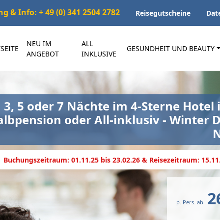
 & Info: + 49 (0) 341 2504 2782
Reisegutscheine
Dat
NEU IM
ALL
SEITE
GESUNDHEIT UND BEAUTY
ANGEBOT
INKLUSIVE
3, 5 oder 7 Nächte im 4-Sterne Hotel 
lbpension oder All-inklusiv - Winter 
N
Buchungszeitraum: 01.11.25 bis 23.02.26 & Reisezeitraum: 15.11.
2
p. Pers. ab