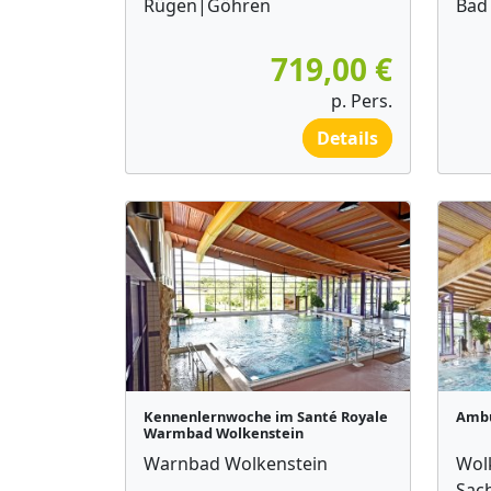
Rügen|Göhren
Bad
719,00 €
p. Pers.
Details
Kennenlernwoche im Santé Royale
Ambu
Warmbad Wolkenstein
Warnbad Wolkenstein
Wol
Sac