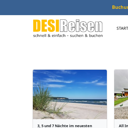
Buchung
START
3, 5 und 7 Nächte im neuesten
All I