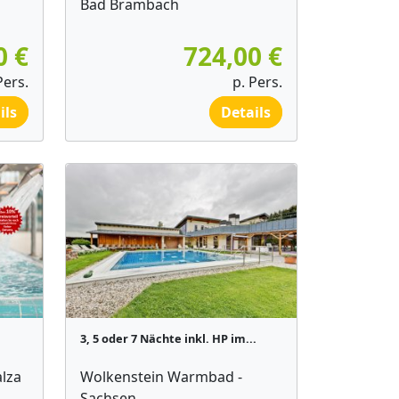
Bad Brambach
0 €
724,00 €
Pers.
p. Pers.
ils
Details
3, 5 oder 7 Nächte inkl. HP im...
lza
Wolkenstein Warmbad -
Sachsen