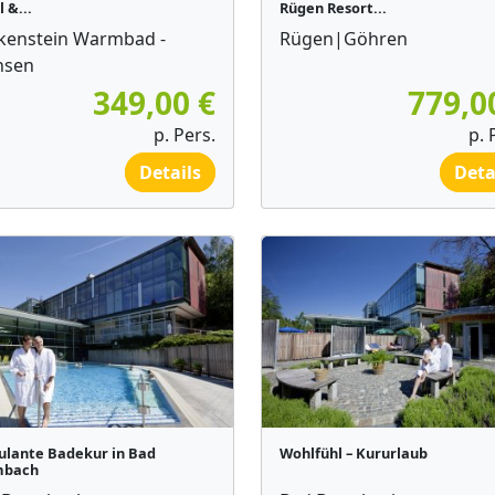
 &...
Rügen Resort...
kenstein Warmbad -
Rügen|Göhren
hsen
349,00 €
779,0
p. Pers.
p. 
Details
Deta
lante Badekur in Bad
Wohlfühl – Kururlaub
mbach