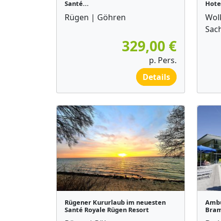
Santé...
Hotel
Rügen | Göhren
Wol
Sac
329,00 €
p. Pers.
Details
Rügener Kururlaub im neuesten
Ambu
Santé Royale Rügen Resort
Bra