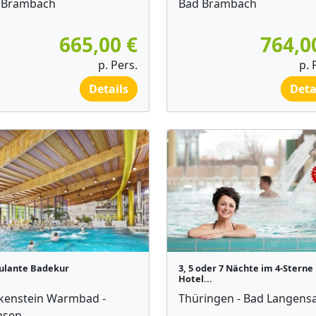
 Brambach
Bad Brambach
665,00 €
764,0
p. Pers.
p. 
Details
Deta
lante Badekur
3, 5 oder 7 Nächte im 4-Sterne
Hotel...
kenstein Warmbad -
Thüringen - Bad Langensa
hsen