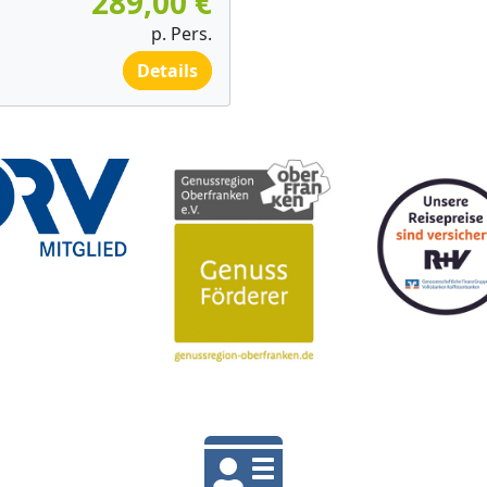
289,00 €
p. Pers.
Details