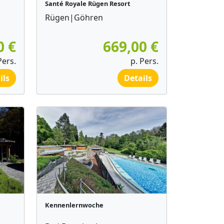
Santé Royale Rügen Resort
Rügen|Göhren
0 €
669,00 €
Pers.
p. Pers.
ils
Details
Kennenlernwoche