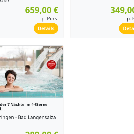
659,00 €
349,0
p. Pers.
p. 
Details
Deta
oder 7 Nächte im 4-Sterne
...
ringen - Bad Langensalza