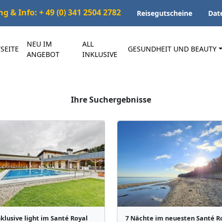
 & Info: + 49 (0) 341 2504 2782
Reisegutscheine
Dat
NEU IM
ALL
SEITE
GESUNDHEIT UND BEAUTY
ANGEBOT
INKLUSIVE
Ihre Suchergebnisse
nklusive light im Santé Royal
7 Nächte im neuesten Santé R